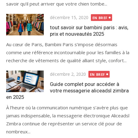
savoir qu’il peut arriver que votre chien tombe...
Publié
décembre 15, 2020
EN BREF
le
tout savoir sur bambini paris : avis,
prix et nouveautés 2025
Au cœur de Paris, Bambini Paris s’impose désormais
comme une référence incontournable pour les familles à la
recherche de vêtements de qualité alliant style, confort...
Publié
décembre 2, 2020
EN BREF
le
Guide complet pour accéder à
votre messagerie aliceadsl zimbra
en 2025
À l’heure où la communication numérique s’avère plus que
jamais indispensable, la messagerie électronique Aliceadsl
Zimbra continue de représenter un service clé pour de
nombreux...