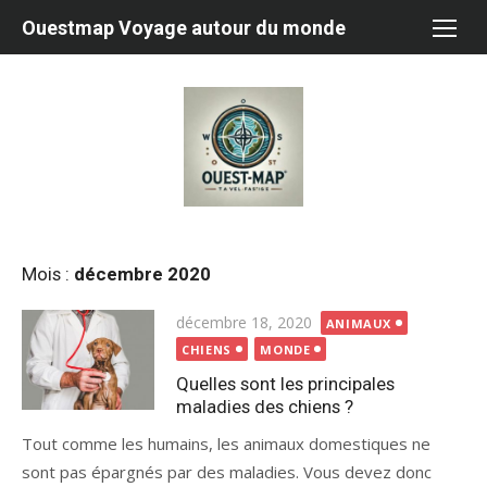
Aller
Ouestmap Voyage autour du monde
au
contenu
Mois :
décembre 2020
Publié
décembre 18, 2020
ANIMAUX
le
CHIENS
MONDE
Quelles sont les principales
maladies des chiens ?
Tout comme les humains, les animaux domestiques ne
sont pas épargnés par des maladies. Vous devez donc