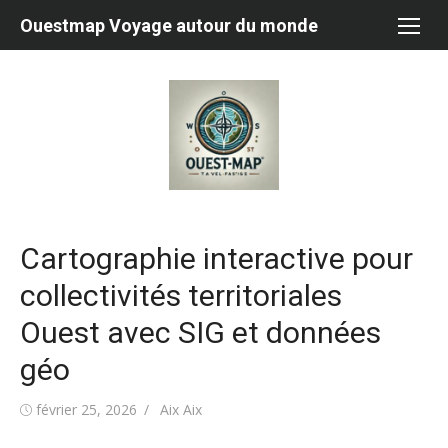
Aller
Ouestmap Voyage autour du monde
au
contenu
Cartographie interactive pour
collectivités territoriales
Ouest avec SIG et données
géo
Publié
Auteur/autrice
février 25, 2026
Aix Aix
le