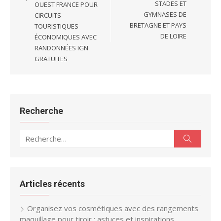
STADES ET
OUEST FRANCE POUR
GYMNASES DE
CIRCUITS
BRETAGNE ET PAYS
TOURISTIQUES
DE LOIRE
ÉCONOMIQUES AVEC
RANDONNÉES IGN
GRATUITES
Recherche
Recherche
Recherc
pour :
Articles récents
Organisez vos cosmétiques avec des rangements
maquillage pour tiroir : astuces et inspirations