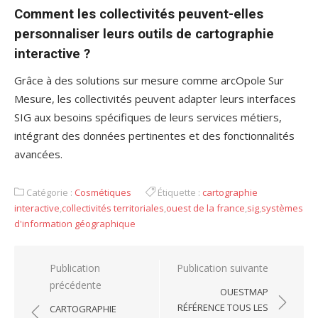
Comment les collectivités peuvent-elles
personnaliser leurs outils de cartographie
interactive ?
Grâce à des solutions sur mesure comme arcOpole Sur
Mesure, les collectivités peuvent adapter leurs interfaces
SIG aux besoins spécifiques de leurs services métiers,
intégrant des données pertinentes et des fonctionnalités
avancées.
Catégorie :
Cosmétiques
Étiquette :
cartographie
interactive
,
collectivités territoriales
,
ouest de la france
,
sig
,
systèmes
d'information géographique
Navigation
Publication
Publication suivante
précédente
de
OUESTMAP
l’article
RÉFÉRENCE TOUS LES
CARTOGRAPHIE