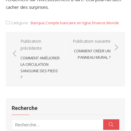
cacher des surprises.
Catégorie :
Banque
,
Compte bancaire en ligne
,
Finance
,
Monde
Navigation
Publication
Publication suivante
précédente
de
COMMENT CRÉER UN
l’article
PANNEAU MURAL ?
COMMENT AMÉLIORER
LA CIRCULATION
SANGUINE DES PIEDS
?
Recherche
Recherche
Recherc
pour :