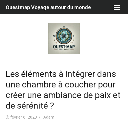
Aller
Ouestmap Voyage autour du monde
au
contenu
Les éléments à intégrer dans
une chambre à coucher pour
créer une ambiance de paix et
de sérénité ?
Publié
Auteur/autrice
février 6, 2023
Adam
le