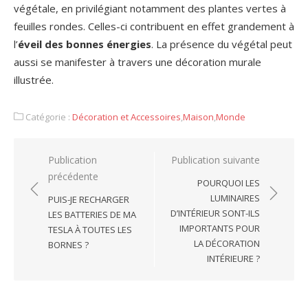
végétale, en privilégiant notamment des plantes vertes à
feuilles rondes. Celles-ci contribuent en effet grandement à
l’
éveil des bonnes énergies
. La présence du végétal peut
aussi se manifester à travers une décoration murale
illustrée.
Catégorie :
Décoration et Accessoires
,
Maison
,
Monde
Navigation
Publication
Publication suivante
précédente
de
POURQUOI LES
l’article
LUMINAIRES
PUIS-JE RECHARGER
D’INTÉRIEUR SONT-ILS
LES BATTERIES DE MA
IMPORTANTS POUR
TESLA À TOUTES LES
LA DÉCORATION
BORNES ?
INTÉRIEURE ?